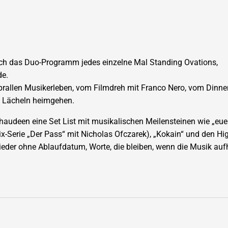
auch das Duo-Programm jedes einzelne Mal Standing Ovations,
de.
prallen Musikerleben, vom Filmdreh mit Franco Nero, vom Dinne
m Lächeln heimgehen.
haudeen eine Set List mit musikalischen Meilensteinen wie „euer 
lix-Serie „Der Pass“ mit Nicholas Ofczarek), „Kokain“ und den Hi
der ohne Ablaufdatum, Worte, die bleiben, wenn die Musik aufh