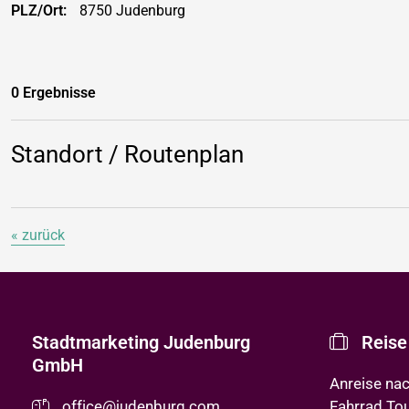
PLZ/Ort:
8750 Judenburg
0 Ergebnisse
Standort / Routenplan
« zurück
Stadtmarketing Judenburg
Reise
GmbH
Anreise na
office@judenburg.com
Fahrrad To