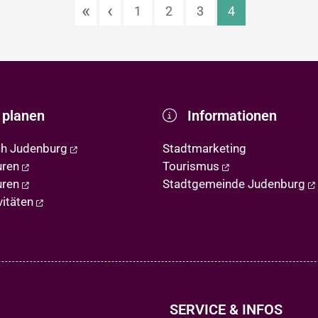
«
‹
1
2
3
4
 planen
Informationen
ch Judenburg
Stadtmarketing
uren
Tourismus
uren
Stadtgemeinde Judenburg
vitäten
SERVICE & INFOS