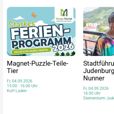
Magnet-Puzzle-Teile-
Stadtführ
Tier
Judenburg
Nunner
Fr, 04.09.2026
15:00 - 16:00 Uhr
Fr, 04.09.2026
KuH Laden
16:00 Uhr
Sternenturm Jud